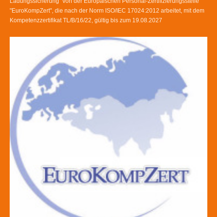
Ladungssicherung" von der Europäischen Personal-Zertifizierungsstelle
"EuroKompZert", die nach der Norm ISO/IEC 17024:2012 arbeitet, mit dem
Kompetenzzertifikat TL/B/16/22, gültig bis zum 19.08.2027