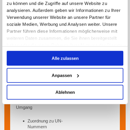
Wie
zu können und die Zugriffe auf unsere Website zu
komme ich zu der UN-
analysieren. Außerdem geben wir Informationen zu Ihrer
Nummer?
Verwendung unserer Website an unsere Partner für
soziale Medien, Werbung und Analysen weiter. Unsere
Termin: n.n.
Partner führen diese Informationen möglicherweise mit
Zusammenhänge des
weiteren Daten zusammen, die Sie ihnen bereitgestellt
Gefahrgutrechts, UN-
haben oder die sie im Rahmen Ihrer Nutzung der Dienste
Modellvorschriften, Abweichungen
gesammelt haben.
der einzelnen Verkehrsträger
Alle zulassen
(allgemein), Handbuch Prüfungen
und Kriterien
Anpassen
Klasseneinteilung im
Gefahrgutrecht mit Bezug zur
CLP-VO und zum Abfallrecht
Ablehnen
Unterschiede in der
Klassifizierung für Transport und
Umgang
Zuordnung zu UN-
Nummern