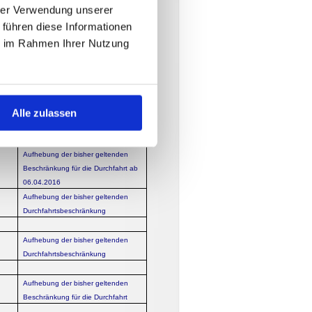
hrer Verwendung unserer
bis
 führen diese Informationen
in
eit
ie im Rahmen Ihrer Nutzung
neu seit dem 17.07.2018
neu seit 11-2018
Angabe
Alle zulassen
Angabe
Aufhebung der bisher geltenden
Beschränkung für die Durchfahrt ab
06.04.2016
Aufhebung der bisher geltenden
Durchfahrtsbeschränkung
Aufhebung der bisher geltenden
Durchfahrtsbeschränkung
Aufhebung der bisher geltenden
Beschränkung für die Durchfahrt