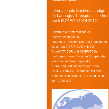
Internationale Sachverständige
für Ladungs-/ Transportsicherheit
nach ISO/IEC 17024:2012
Zertifiziert als "Internationaler
Sachverständiger für
Ladungs-/Transportsicherheit / Fachgebiet:
Gefahrgut (ADR/RID/ADN/IMDG-
Code/IATA-DGR und 49CFR/TDG),
Ladungssicherung" von der Europäischen
Personal-Zertifizierungsstelle
"EuroKompZert", die nach der Norm
ISO/IEC 17024:2012 arbeitet, mit dem
Kompetenzzertifikat TL/B/16/22, gültig bis
zum 19.08.2027