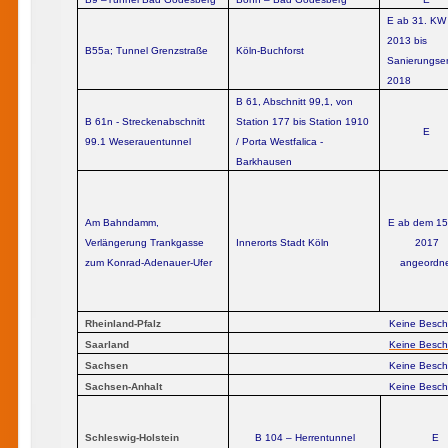
E ab 31. KW
2013 bis
B55a; Tunnel Grenzstraße
Köln-Buchforst
Sanierungse
2018
B 61, Abschnitt 99,1, von
B 61n - Streckenabschnitt
Station 177 bis Station 1910
E
99.1 Weserauentunnel
/ Porta Westfalica -
Barkhausen
Am Bahndamm,
E ab dem 15
Verlängerung Trankgasse
Innerorts Stadt Köln
2017
zum Konrad-Adenauer-Ufer
angeordn
Rheinland-Pfalz
Keine Besc
Saarland
Keine Besc
Sachsen
Keine Besc
Sachsen-Anhalt
Keine Besc
Schleswig-Holstein
B 104 – Herrentunnel
E