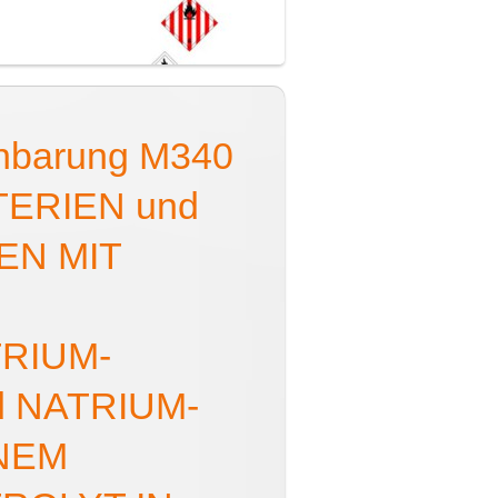
einbarung M340
TERIEN und
EN MIT
N
TRIUM-
d NATRIUM­
INEM