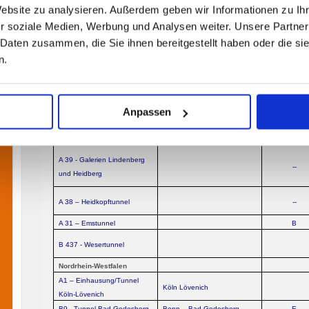
Website zu analysieren. Außerdem geben wir Informationen zu I
Krohnstiegtunnel
Hamburg-Niendorf
E von 06.00 
r soziale Medien, Werbung und Analysen weiter. Unsere Partner
21.00 Uhr, C 
der übrigen Z
 Daten zusammen, die Sie ihnen bereitgestellt haben oder die s
A7 – Schnelsen
Hamburg
E ganztägig
n.
A7 – Stellingen
Hamburg
E ganztägig
Hessen
Keine 
Anpassen
Mecklenburg-Vorpommern
Keine 
Niedersachsen
A 39 - Galerien Lindenberg
--
und Heidberg
A 38 – Heidkopftunnel
--
A 31 – Emstunnel
B
B 437 - Wesertunnel
Nordrhein-Westfalen
A1 – Einhausung/Tunnel
Köln Lövenich
Köln-Lövenich
B9 –Tunnel Bad Godesberg
Bonn – Bad Godesberg
E