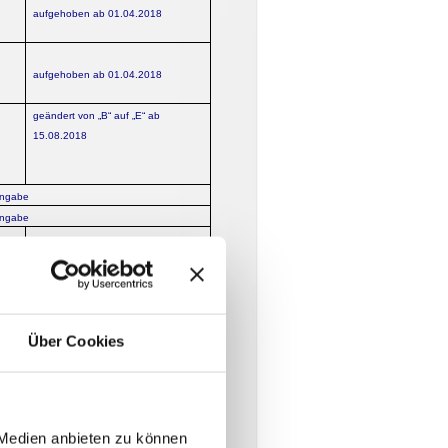
aufgehoben ab 01.04.2018
aufgehoben ab 01.04.2018
geändert von „B“ auf „E“ ab
15.08.2018
Angabe
Angabe
bis
in
eit
Über Cookies
gestrichen seit dem 17.07.2018
bis
in
 Medien anbieten zu können
eit