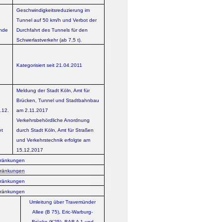
Geschwindigkeitsreduzierung im
Tunnel auf 50 km/h und Verbot der
nde
Durchfahrt des Tunnels für den
Schwerlastverkehr (ab 7,5 t).
Kategorisiert seit 21.04.2011
Meldung der Stadt Köln, Amt für
Brücken, Tunnel und Stadtbahnbau
.12.
am 2.11.2017
Verkehrsbehördliche Anordnung
et
durch Stadt Köln, Amt für Straßen
und Verkehrstechnik erfolgte am
15.12.2017
hränkungen
hränkungen
hränkungen
hränkungen
Umleitung über Travemünder
Allee (B 75), Eric-Warburg-
Brücke (K25), BAB A 1 und