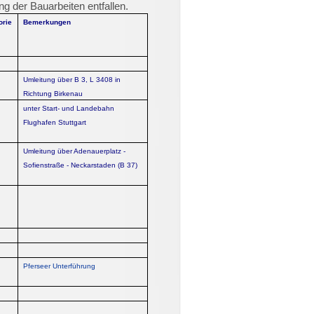
g der Bauarbeiten entfallen.
orie
Bemerkungen
Umleitung über B 3, L 3408 in
Richtung Birkenau
unter Start- und Landebahn
Flughafen Stuttgart
Umleitung über Adenauerplatz -
Sofienstraße - Neckarstaden (B 37)
Pferseer Unterführung