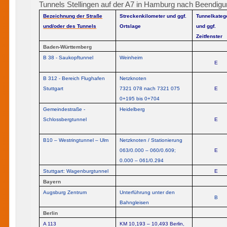
Tunnels Stellingen auf der A7 in Hamburg nach Beendigun
Bezeichnung der Straße
Streckenkilometer und ggf.
Tunnelkateg
und/oder des Tunnels
Ortslage
und ggf.
Zeitfenster
Baden-Württemberg
B 38 - Saukopftunnel
Weinheim
E
B 312 - Bereich Flughafen
Netzknoten
Stuttgart
7321 078 nach 7321 075
E
0+195 bis 0+704
Gemeindestraße -
Heidelberg
Schlossbergtunnel
E
B10 – Westringtunnel – Ulm
Netzknoten / Stationierung
063/0.000 – 060/0.609;
E
0.000 – 061/0.294
Stuttgart: Wagenburgtunnel
E
Bayern
Augsburg Zentrum
Unterführung unter den
B
Bahngleisen
Berlin
A 113
KM 10,193 – 10,493 Berlin,