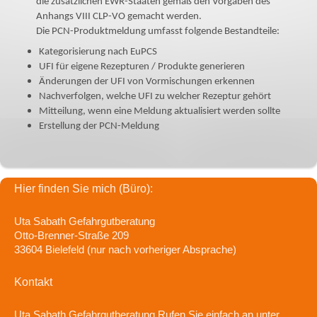
die zusätzlichen EWR-Staaten gemäß den Vorgaben des
Anhangs VIII CLP-VO gemacht werden.
Die PCN-Produktmeldung umfasst folgende Bestandteile:
Kategorisierung nach EuPCS
UFI für eigene Rezepturen / Produkte generieren
Änderungen der UFI von Vormischungen erkennen
Nachverfolgen, welche UFI zu welcher Rezeptur gehört
Mitteilung, wenn eine Meldung aktualisiert werden sollte
Erstellung der PCN-Meldung
Hier finden Sie mich (Büro):
Uta Sabath Gefahrgutberatung
Otto-Brenner-Straße 209
33604 Bielefeld (nur nach vorheriger Absprache)
Kontakt
Uta Sabath Gefahrgutberatung
Rufen Sie einfach an unter