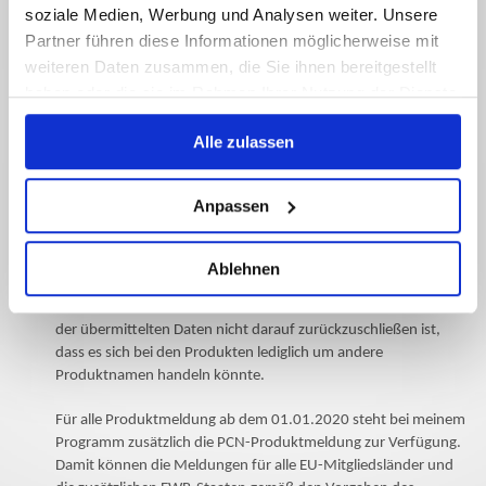
soziale Medien, Werbung und Analysen weiter. Unsere
Die Mitteilungsverpflichtung gilt auch für drei Staaten des
Partner führen diese Informationen möglicherweise mit
Europäischen Wirtschaftsraums (Norwegen, Liechtenstein und
weiteren Daten zusammen, die Sie ihnen bereitgestellt
Island).
haben oder die sie im Rahmen Ihrer Nutzung der Dienste
gesammelt haben.
Alle zulassen
Unterstützung durch mich
Wie kann ich Sie unterstützen?
Sicherheitsdatenblätter, die ich für Sie erstelle, kann ich an das
Anpassen
BfR über die BfR-Produktmeldung rechtskonform melden. Die
BfR-Produktmeldung aus meinem Programm gibt ebenfalls nur
Konzentrationsbereiche an. Bei identischen Rezepturen werden
Ablehnen
durch einen Zufallsgenerator gering abweichende
Konzentrationsbereiche angegeben, so dass auf der Grundlage
der übermittelten Daten nicht darauf zurückzuschließen ist,
dass es sich bei den Produkten lediglich um andere
Produktnamen handeln könnte.
Für alle Produktmeldung ab dem 01.01.2020 steht bei meinem
Programm zusätzlich die PCN-Produktmeldung zur Verfügung.
Damit können die Meldungen für alle EU-Mitgliedsländer und