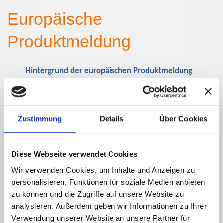
Europäische
Produktmeldung
Hintergrund der europäischen Produktmeldung
Um was geht es bei der Europäischen Produktmitteilung?
Hintergrund der Europäischen Produktmitteilung ist der Artikel
45 der CLP-Verordnung. Dieser verlangt, dass die
Mitgliedsstaaten Stellen zu benennen haben, die für die
Zustimmung
Details
Über Cookies
gesundheitliche Notversorgung zuständig sind. Diese
benannten Stellen heißen PCN (Poisons Centres Notification).
In Deutschland ist dies das BfR (Bundesamt für
Diese Webseite verwendet Cookies
Risikobewertung).
Die Daten sollen dazu verwendet werden, dass diese Stellen
Wir verwenden Cookies, um Inhalte und Anzeigen zu
insbesondere bei medizinischen Notfällen Auskünfte für
personalisieren, Funktionen für soziale Medien anbieten
Anfragen mit medizinischem Inhalt geben können. Weiter
zu können und die Zugriffe auf unsere Website zu
dürfen die gesammelten Daten über Unfälle und Gefahrstoffe
analysieren. Außerdem geben wir Informationen zu Ihrer
dazu verwendet werden, um Analysen zur Bewertung von
Verwendung unserer Website an unsere Partner für
Schutzmaßnahmen zu ermöglichen.