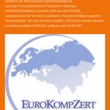
Zertifiziert als "Internationaler Sachverständiger für
Ladungs-/Transportsicherheit / Fachgebiet: Gefahrgut
(ADR/RID/ADN/IMDG-Code/IATA-DGR und 49CFR/TDG),
Ladungssicherung" von der Europäischen Personal-Zertifizierungsstelle
"EuroKompZert", die nach der Norm ISO/IEC 17024:2012 arbeitet, mit dem
Kompetenzzertifikat TL/B/16/22, gültig bis zum 19.08.2027