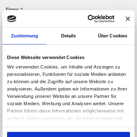
Firma:
*
Adresse:
*
Zustimmung
Details
Über Cookies
E-Mail-Adresse:
*
Diese Webseite verwendet Cookies
Wir verwenden Cookies, um Inhalte und Anzeigen zu
Telefon/Fax:
*
personalisieren, Funktionen für soziale Medien anbieten
zu können und die Zugriffe auf unsere Website zu
analysieren. Außerdem geben wir Informationen zu Ihrer
Nachricht:
*
Verwendung unserer Website an unsere Partner für
soziale Medien, Werbung und Analysen weiter. Unsere
Partner führen diese Informationen möglicherweise mit
weiteren Daten zusammen, die Sie ihnen bereitgestellt
haben oder die sie im Rahmen Ihrer Nutzung der Dienste
Captcha (Spam-Schutz-Code): *
gesammelt haben.