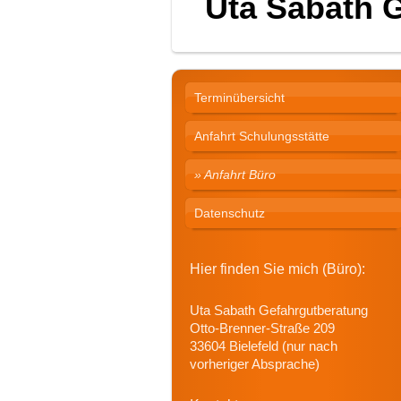
Uta Sabath 
Terminübersicht
Anfahrt Schulungsstätte
Anfahrt Büro
Datenschutz
Hier finden Sie mich (Büro):
Uta Sabath Gefahrgutberatung
Otto-Brenner-Straße 209
33604 Bielefeld (nur nach
vorheriger Absprache)