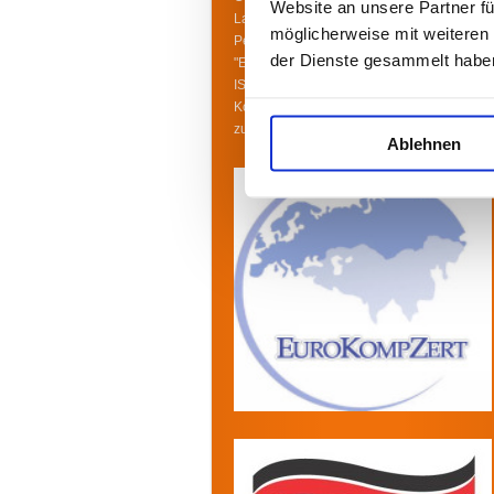
Website an unsere Partner fü
Ladungssicherung" von der Europäischen
möglicherweise mit weiteren
Personal-Zertifizierungsstelle
der Dienste gesammelt habe
"EuroKompZert", die nach der Norm
ISO/IEC 17024:2012 arbeitet, mit dem
Kompetenzzertifikat TL/B/16/22, gültig bis
zum 19.08.2027
Ablehnen