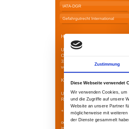
IATA-DGR
Gefahrgutrecht International
Hier finden Sie mich (Büro):
Uta Sabath Gefahrgutberatung
Otto-Brenner-Straße 209
33604 Bielefeld (nur nach
Zustimmung
vorheriger Absprache)
Kontakt
Diese Webseite verwendet 
Wir verwenden Cookies, um I
Uta Sabath Gefahrgutberatung
und die Zugriffe auf unsere 
Rufen Sie einfach an unter
Website an unsere Partner fü
+49 (0) 5206/88 26
möglicherweise mit weiteren
der Dienste gesammelt habe
oder schreiben Sie eine E-Mail an
info(ät)transportschule.de