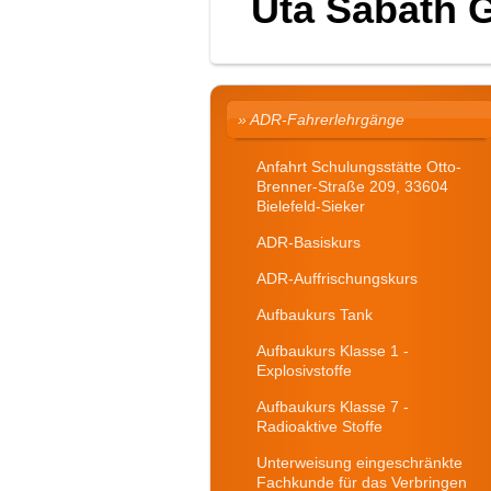
Uta Sabath 
ADR-Fahrerlehrgänge
Anfahrt Schulungsstätte Otto-
Brenner-Straße 209, 33604
Bielefeld-Sieker
ADR-Basiskurs
ADR-Auffrischungskurs
Aufbaukurs Tank
Aufbaukurs Klasse 1 -
Explosivstoffe
Aufbaukurs Klasse 7 -
Radioaktive Stoffe
Unterweisung eingeschränkte
Fachkunde für das Verbringen