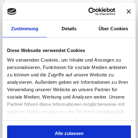
Adresse:
*
Zustimmung
Details
Über Cookies
E-Mail-Adresse:
*
Diese Webseite verwendet Cookies
Telefon/Fax:
*
Wir verwenden Cookies, um Inhalte und Anzeigen zu
personalisieren, Funktionen für soziale Medien anbieten
zu können und die Zugriffe auf unsere Website zu
Nachricht:
*
analysieren. Außerdem geben wir Informationen zu Ihrer
Verwendung unserer Website an unsere Partner für
soziale Medien, Werbung und Analysen weiter. Unsere
Partner führen diese Informationen möglicherweise mit
weiteren Daten zusammen, die Sie ihnen bereitgestellt
Captcha (Spam-Schutz-Code): *
haben oder die sie im Rahmen Ihrer Nutzung der Dienste
gesammelt haben.
Alle zulassen