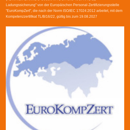
Ladungssicherung" von der Europäischen Personal-Zertifizierungsstelle
"EuroKompZert", die nach der Norm ISO/IEC 17024:2012 arbeitet, mit dem
Kompetenzzertifikat TL/B/16/22, gültig bis zum 19.08.2027